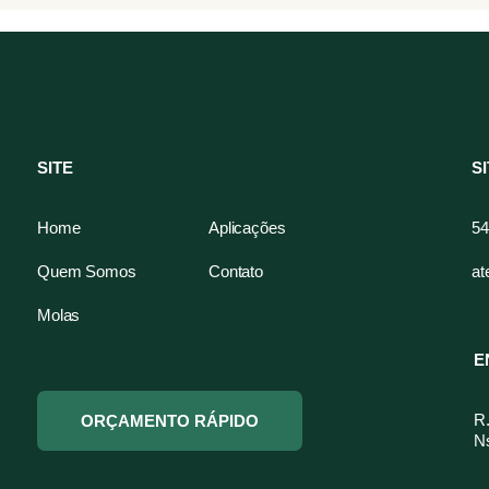
SITE
S
Home
Aplicações
54
Quem Somos
Contato
at
Molas
E
R.
ORÇAMENTO RÁPIDO
Ns